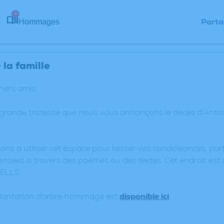
8
Parta
Hommages
la famille
chers amis,
 grande tristesse que nous vous annonçons le décès d’An
ons à utiliser cet espace pour laisser vos condoléances, p
nsées à travers des poèmes ou des textes. Cet endroit est 
ELLS.
plantation d’arbre hommage est
disponible ici
.