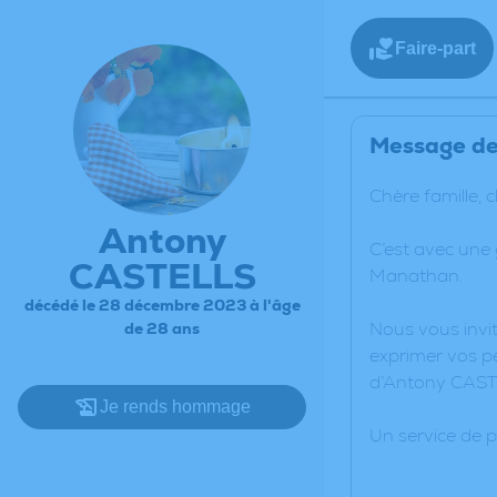
Faire-part
Message de 
Chère famille, 
Antony
C’est avec une
CASTELLS
Manathan.
décédé le 28 décembre 2023 à l'âge
Nous vous invit
de 28 ans
exprimer vos pe
d’Antony CAST
Je rends hommage
Un service de 