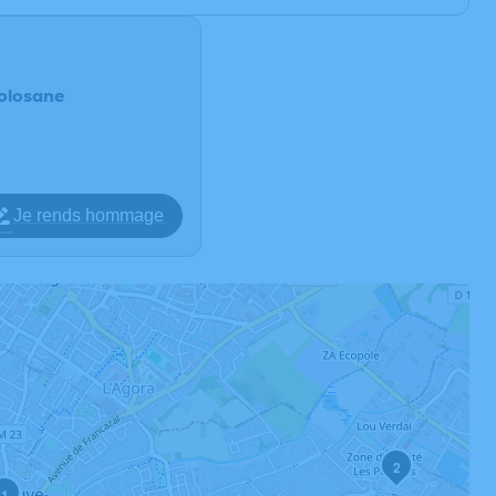
Tolosane
Je rends hommage
2
1