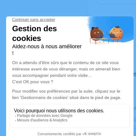
Déroulé de
Le vendre
Eglise Sain
Villeneuve