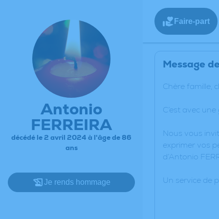
Faire-part
Message de 
Chère famille, 
Antonio
C’est avec une
FERREIRA
Nous vous invit
décédé le 2 avril 2024 à l'âge de 86
exprimer vos pe
ans
d’Antonio FER
Un service de 
Je rends hommage