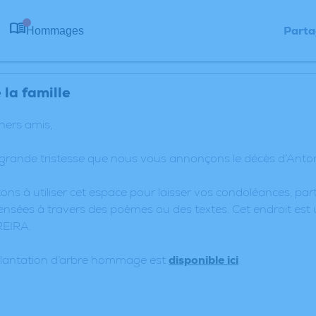
Parta
Hommages
0
la famille
chers amis,
 grande tristesse que nous vous annonçons le décès d’Anto
ons à utiliser cet espace pour laisser vos condoléances, p
nsées à travers des poèmes ou des textes. Cet endroit est 
REIRA.
plantation d’arbre hommage est
disponible ici
.