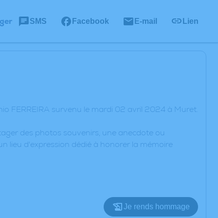
ger
SMS
Facebook
E-mail
Lien
nio FERREIRA survenu le mardi 02 avril 2024 à Muret.
artager des photos souvenirs, une anecdote ou
un lieu d'expression dédié à honorer la mémoire
Je rends hommage