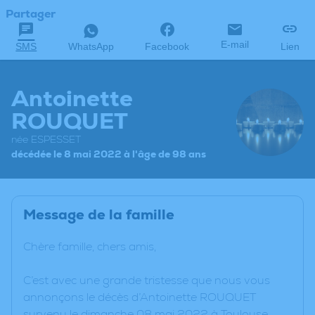
Partager
E-mail
SMS
WhatsApp
Facebook
Lien
Antoinette
ROUQUET
née ESPESSET
décédée le 8 mai 2022 à l'âge de 98 ans
Message de la famille
Chère famille, chers amis,
C’est avec une grande tristesse que nous vous
annonçons le décès d’Antoinette ROUQUET
survenu le dimanche 08 mai 2022 à Toulouse.