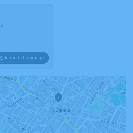
ux
Je rends hommage
1