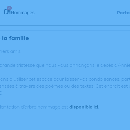
16
Parta
Hommages
la famille
chers amis,
 grande tristesse que nous vous annonçons le décès d’Annie
ons à utiliser cet espace pour laisser vos condoléances, p
nsées à travers des poèmes ou des textes. Cet endroit est 
D.
plantation d’arbre hommage est
disponible ici
.