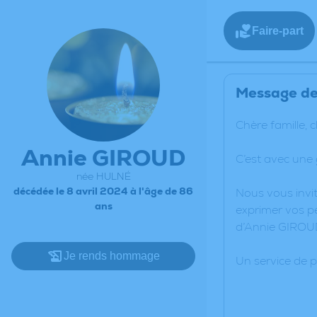
Faire-part
Message de 
Chère famille, 
Annie GIROUD
C’est avec une
née HULNÉ
décédée le 8 avril 2024 à l'âge de 86
Nous vous invit
ans
exprimer vos pe
d’Annie GIROU
Je rends hommage
Un service de 