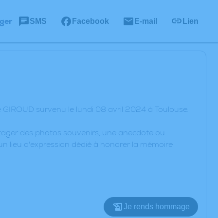
ger
SMS
Facebook
E-mail
Lien
 GIROUD survenu le lundi 08 avril 2024 à Toulouse.
artager des photos souvenirs, une anecdote ou
un lieu d'expression dédié à honorer la mémoire
Je rends hommage