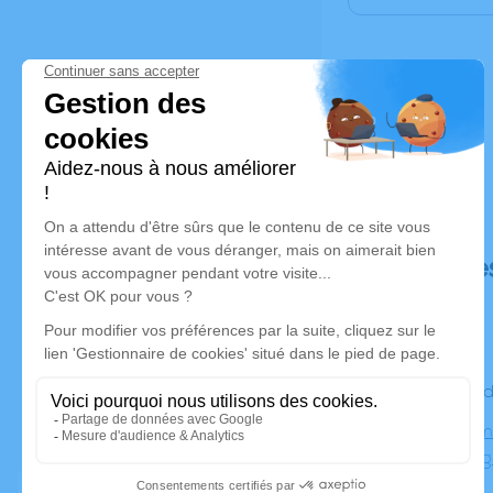
Déroulé de
Le vendre
Notre Dame
31270 Cug