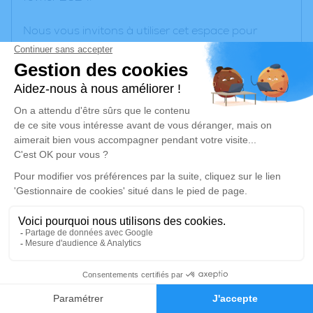
Nous vous invitons à utiliser cet espace pour
laisser vos condoléances, partager des photos
souvenirs, une anecdote ou exprimer vos pensées
à travers des poèmes ou des textes. Cet endroit
est un lieu d'expression dédié à honorer la
mémoire de . ..
Un service de plantation d’arbre hommage est
disponible ici
.
Je rends hommage
Déroulé des obsèques
Les informations sur la cérémonie seront
0
bientôt disponibles.
Faire-part
Hommages
Activez une alerte si vous souhaitez être prévenu