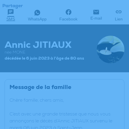
Partager
E-mail
SMS
WhatsApp
Facebook
Lien
Annic JITIAUX
née MONE
décédée le 6 juin 2023 à l'âge de 80 ans
Message de la famille
Chère famille, chers amis,
C’est avec une grande tristesse que nous vous
annonçons le décès d’Annic JITIAUX survenu le
mardi 06 juin 2023 à Saint-Jean.