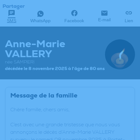
Partager
E-mail
SMS
WhatsApp
Facebook
Lien
Anne-Marie
VALLERY
née SAMPIERI
décédée le 8 novembre 2025 à l'âge de 80 ans
Message de la famille
Chère famille, chers amis,
C’est avec une grande tristesse que nous vous
annonçons le décès d’Anne-Marie VALLERY
survenu le samedi 08 novembre 2025 à Portet-