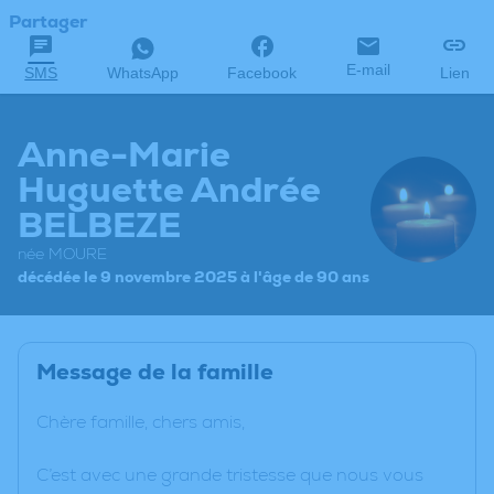
Partager
E-mail
SMS
WhatsApp
Facebook
Lien
Anne-Marie
Huguette Andrée
BELBEZE
née MOURE
décédée le 9 novembre 2025 à l'âge de 90 ans
Message de la famille
Chère famille, chers amis,
C’est avec une grande tristesse que nous vous