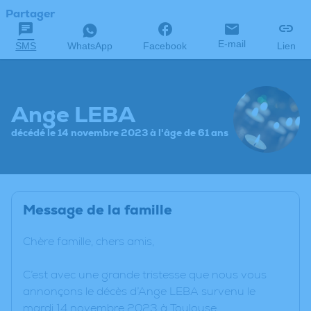
Partager
E-mail
SMS
WhatsApp
Facebook
Lien
Ange LEBA
décédé le 14 novembre 2023 à l'âge de 61 ans
Message de la famille
Chère famille, chers amis,
C’est avec une grande tristesse que nous vous
annonçons le décès d’Ange LEBA survenu le
mardi 14 novembre 2023 à Toulouse.