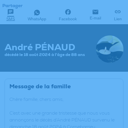
Partager
E-mail
SMS
WhatsApp
Facebook
Lien
André PÉNAUD
décédé le 18 août 2024 à l'âge de 88 ans
Message de la famille
Chère famille, chers amis,
C’est avec une grande tristesse que nous vous
annonçons le décès d’André PÉNAUD survenu le
dimanche 18 août 2024 à Cornebarrieu.