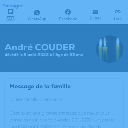
Partager
E-mail
SMS
WhatsApp
Facebook
Lien
André COUDER
décédé le 8 août 2022 à l'âge de 85 ans
Message de la famille
Chère famille, chers amis,
C’est avec une grande tristesse que nous vous
annonçons le décès d’André COUDER survenu le
lundi 08 août 2022 à Plaisance-du-Touch.