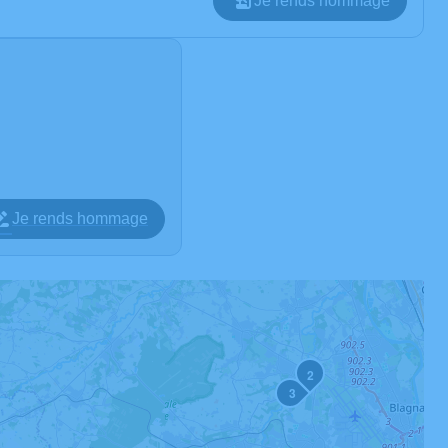
Je rends hommage
Je rends hommage
2
3