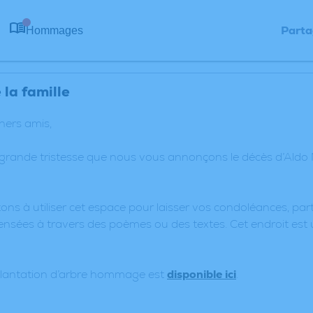
Parta
Hommages
0
la famille
chers amis,
 grande tristesse que nous vous annonçons le décès d’Aldo
ons à utiliser cet espace pour laisser vos condoléances, p
nsées à travers des poèmes ou des textes. Cet endroit est 
plantation d’arbre hommage est
disponible ici
.