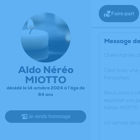
Faire-part
Message de 
Chère famille, 
Aldo Néréo
C’est avec une
MIOTTO
Fonsorbes.
décédé le 14 octobre 2024 à l'âge de
Nous vous invit
64 ans
exprimer vos pe
Néréo MIOTTO.
Je rends hommage
Un service de 